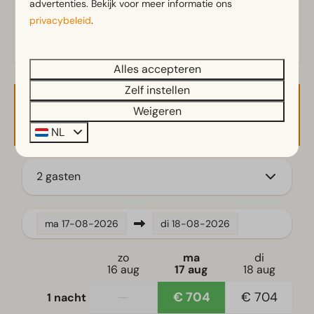
advertenties. Bekijk voor meer informatie ons
Buitenhaard
privacybeleid
.
Parasol
Terras
Alles accepteren
Tuin
Tuinset
Zelf instellen
Weigeren
Beschikbaarheid en prijs
Keuken
NL
Combimagnetron
Gasstel
2 gasten
Koelkast
Koelvriescombinatie(s)
Vaatwasser(s)
ma
17-08-2026
di
18-08-2026
Waterkoker
zo
ma
di
16 aug
17 aug
18 aug
Slaapkamer
—
€ 704
€ 704
1 nacht
Eenpersoonsbed(den): 8