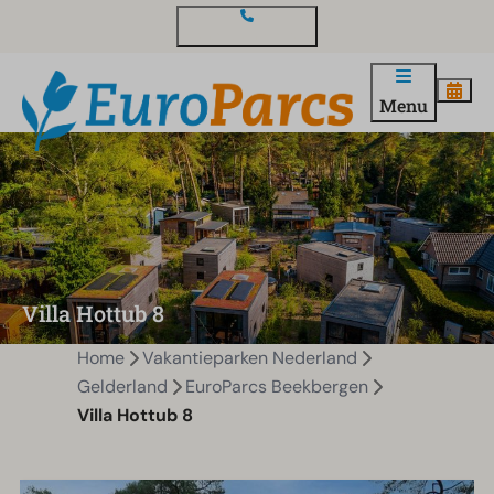
Contact en vragen
Menu
Villa Hottub 8
Home
Vakantieparken Nederland
Gelderland
EuroParcs Beekbergen
Villa Hottub 8