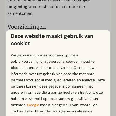
omgeving
waar rust, natuur en recreatie
samenkomen.
Voorzieningen
Deze website maakt gebruik van
Algemeen
cookies
Rookvrij
Gratis Wifi
We gebruiken cookies voor een optimale
Met verdieping
gebruikservaring, om gepersonaliseerde inhoud te
m² Oppervlakte: 114
bieden en ons verkeer te analyseren. Ook delen we
Parkeergelegenheid nabij vakantieverblijf
informatie over uw gebruik van onze site met onze
partners voor social media, adverteren en analyse. Deze
Badkamer
partners kunnen deze gegevens combineren met
Toon meer ↓
andere informatie die u aan ze heeft verstrekt of die ze
Aparte toiletten: 1
hebben verzameld op basis van uw gebruik van hun
Badkamer(s) beneden: 1
diensten.
Google
maakt hier gebruik van, waarbij de
cookies gebruikt worden voor gepersonaliseerde
Buiten