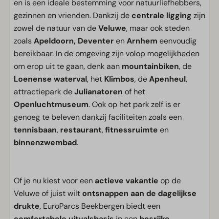
en is een ideale bestemming voor natuurliefhebbers,
gezinnen en vrienden. Dankzij de
centrale ligging
zijn
zowel de natuur van de
Veluwe
, maar ook steden
zoals
Apeldoorn, Deventer
en
Arnhem
eenvoudig
bereikbaar. In de omgeving zijn volop mogelijkheden
om erop uit te gaan, denk aan
mountainbiken
, de
Loenense waterval
, het
Klimbos
, de
Apenheul
,
attractiepark de
Julianatoren
of het
Openluchtmuseum
. Ook op het park zelf is er
genoeg te beleven dankzij faciliteiten zoals een
tennisbaan
,
restaurant
,
fitnessruimte
en
binnenzwembad
.
Of je nu kiest voor een
actieve vakantie
op de
Veluwe of juist wilt
ontsnappen aan de dagelijkse
drukte
, EuroParcs Beekbergen biedt een
comfortabele uitvalsbasis
in een
bosrijke