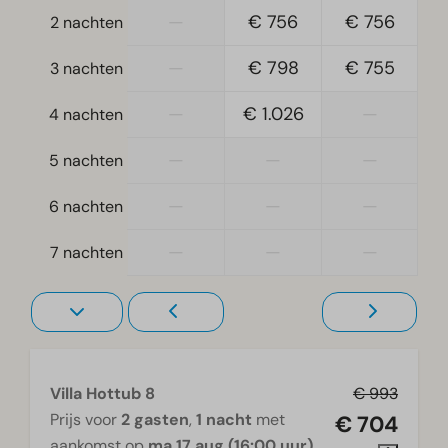
—
€ 756
€ 756
2 nachten
Wellness
Hottub
—
€ 798
€ 755
3 nachten
—
€ 1.026
—
Woonkamer
4 nachten
Televisie
—
—
—
5 nachten
—
—
—
6 nachten
—
—
—
7 nachten
Villa Hottub 8
€ 993
Prijs voor
2 gasten
,
1 nacht
met
€ 704
aankomst op
ma 17 aug (16:00 uur)