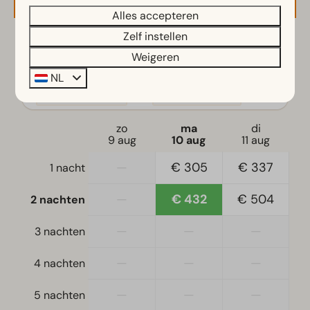
Koelkast
Alles accepteren
Magnetron
Zelf instellen
Waterkoker
2 gasten
Weigeren
Slaapkamer
NL
ma
10-08-2026
wo
12-08-2026
Eenpersoonsdekbedden en kussens
Slaapkamer(s) beneden: 2
zo
ma
di
9 aug
10 aug
11 aug
Toegankelijkheid
—
€ 305
€ 337
1 nacht
Gelijkvloers
—
€ 432
€ 504
2 nachten
Woonkamer
—
—
—
3 nachten
Televisie
—
—
—
4 nachten
—
—
—
5 nachten