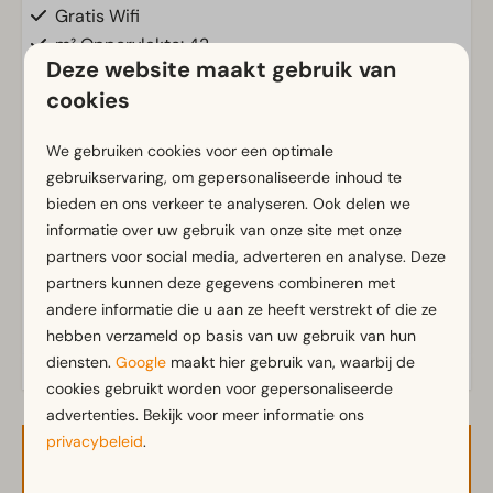
Gratis Wifi
m² Oppervlakte: 42
Deze website maakt gebruik van
Parkeergelegenheid nabij vakantieverblijf
cookies
Badkamer
We gebruiken cookies voor een optimale
Badkamer(s) beneden: 1
Toon meer ↓
gebruikservaring, om gepersonaliseerde inhoud te
bieden en ons verkeer te analyseren. Ook delen we
Buiten
informatie over uw gebruik van onze site met onze
partners voor social media, adverteren en analyse. Deze
Parasol
partners kunnen deze gegevens combineren met
Terras
andere informatie die u aan ze heeft verstrekt of die ze
Tuin
hebben verzameld op basis van uw gebruik van hun
Tuinset
diensten.
Google
maakt hier gebruik van, waarbij de
cookies gebruikt worden voor gepersonaliseerde
Keuken
advertenties. Bekijk voor meer informatie ons
Ingerichte keuken
privacybeleid
.
Beschikbaarheid en prijs
Gasstel