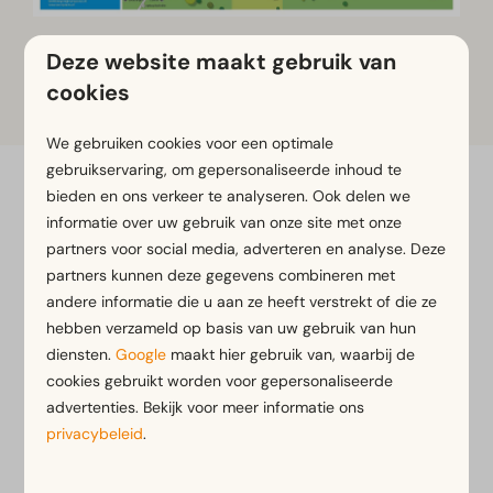
Deze website maakt gebruik van
Klik op de plattegrond om in te
zoomen
cookies
We gebruiken cookies voor een optimale
gebruikservaring, om gepersonaliseerde inhoud te
Flexibel boeken met flexibiliteitsgarantie*
bieden en ons verkeer te analyseren. Ook delen we
informatie over uw gebruik van onze site met onze
Gratis annuleren binnen 14 dagen na boeken*
partners voor social media, adverteren en analyse. Deze
Betaal later of in termijnen*
partners kunnen deze gegevens combineren met
andere informatie die u aan ze heeft verstrekt of die ze
*
Bekijk onze boekingsvoorwaarden
hebben verzameld op basis van uw gebruik van hun
diensten.
Google
maakt hier gebruik van, waarbij de
cookies gebruikt worden voor gepersonaliseerde
advertenties. Bekijk voor meer informatie ons
Veilig betalen
privacybeleid
.