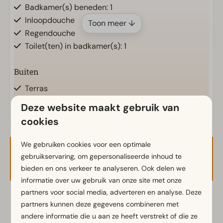
Badkamer(s) beneden: 1
Inloopdouche
Toon meer ↓
Regendouche
Toilet(ten) in badkamer(s): 1
Buiten
Terras
Tuin
Deze website maakt gebruik van
cookies
Keuken
Filter koffiezetapparaat
We gebruiken cookies voor een optimale
Beschikbaarheid en prijs
Koelkast met vriesvak
gebruikservaring, om gepersonaliseerde inhoud te
bieden en ons verkeer te analyseren. Ook delen we
Koelvriescombinatie(s)
informatie over uw gebruik van onze site met onze
Waterkoker
partners voor social media, adverteren en analyse. Deze
2 gasten
partners kunnen deze gegevens combineren met
Slaapkamer
andere informatie die u aan ze heeft verstrekt of die ze