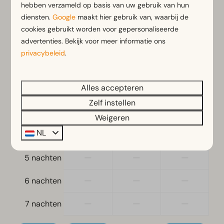
Eenpersoonsdekbedden en kussens
hebben verzameld op basis van uw gebruik van hun
ma
10-08-2026
wo
12-08-2026
Slaapkamer(s) beneden: 1
diensten.
Google
maakt hier gebruik van, waarbij de
Tweepersoonsbed(den): 1
cookies gebruikt worden voor gepersonaliseerde
zo
ma
di
advertenties. Bekijk voor meer informatie ons
9 aug
10 aug
11 aug
Toegankelijkheid
privacybeleid
.
—
€ 332
€ 332
1 nacht
Gelijkvloers
Alles accepteren
—
€ 359
—
2 nachten
Woonkamer
Zelf instellen
—
—
—
3 nachten
Smart TV
Weigeren
Televisie
NL
—
—
—
4 nachten
—
—
—
5 nachten
—
—
—
6 nachten
—
—
—
7 nachten