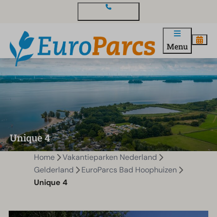
Contact en vragen
Menu
Unique 4
Home
Vakantieparken Nederland
Gelderland
EuroParcs Bad Hoophuizen
Unique 4