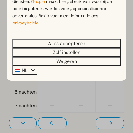
diensten.
Google
maakt hier gebruik van, waarbij de
Ligging
zo
ma
di
cookies gebruikt worden voor gepersonaliseerde
9 aug
10 aug
11 aug
advertenties. Bekijk voor meer informatie ons
Vrijstaand
—
€ 445
€ 480
privacybeleid
.
1 nacht
Slaapkamer
—
—
—
2 nachten
Eenpersoonsbed(den): 4
Alles accepteren
Eenpersoonsdekbedden en kussens
—
—
—
3 nachten
Zelf instellen
Slaapkamer(s) beneden: 2
Weigeren
—
—
—
4 nachten
NL
Toegankelijkheid
—
—
—
5 nachten
Gelijkvloers
—
—
—
6 nachten
Woonkamer
—
—
—
7 nachten
Televisie