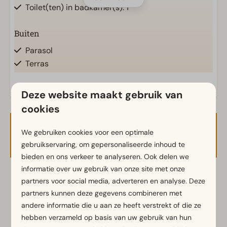
Toilet(ten) in badkamer(s): 1
Buiten
Parasol
Terras
Tuin
Tuinset
Deze website maakt gebruik van
cookies
Keuken
Beschikbaarheid en prijs
We gebruiken cookies voor een optimale
Ingerichte keuken
gebruikservaring, om gepersonaliseerde inhoud te
Combimagnetron
bieden en ons verkeer te analyseren. Ook delen we
Gasstel
informatie over uw gebruik van onze site met onze
Koelkast met vriesvak
2 gasten
partners voor social media, adverteren en analyse. Deze
Koffiezetapparaat
partners kunnen deze gegevens combineren met
Vaatwasser(s)
andere informatie die u aan ze heeft verstrekt of die ze
Waterkoker
ma
10-08-2026
di
11-08-2026
hebben verzameld op basis van uw gebruik van hun