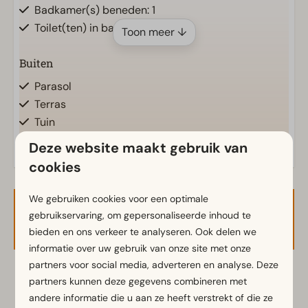
Badkamer(s) beneden: 1
Toilet(ten) in badkamer(s): 1
Toon meer ↓
Buiten
Parasol
Terras
Tuin
Tuinset
Deze website maakt gebruik van
cookies
Keuken
Ingerichte keuken
We gebruiken cookies voor een optimale
Beschikbaarheid en prijs
gebruikservaring, om gepersonaliseerde inhoud te
Koelvriescombinatie(s)
bieden en ons verkeer te analyseren. Ook delen we
Koffiezetapparaat
informatie over uw gebruik van onze site met onze
Waterkoker
partners voor social media, adverteren en analyse. Deze
2 gasten
partners kunnen deze gegevens combineren met
Ligging
andere informatie die u aan ze heeft verstrekt of die ze