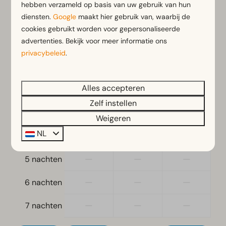
Vrijstaand
hebben verzameld op basis van uw gebruik van hun
vr
07-08-2026
za
08-08-2026
diensten.
Google
maakt hier gebruik van, waarbij de
Slaapkamer
cookies gebruikt worden voor gepersonaliseerde
do
vr
za
advertenties. Bekijk voor meer informatie ons
Eenpersoonsbed(den): 2
6 aug
7 aug
8 aug
privacybeleid
.
Eenpersoonsdekbedden en kussens
—
€ 405
—
1 nacht
Slaapkamer(s) beneden: 1
Alles accepteren
—
—
—
2 nachten
Toegankelijkheid
Zelf instellen
—
—
—
3 nachten
Gelijkvloers
Weigeren
NL
—
—
—
4 nachten
Woonkamer
Televisie
—
—
—
5 nachten
—
—
—
6 nachten
—
—
—
7 nachten