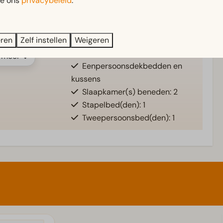
ie ons
privacybeleid
.
Slaapkamer
eren
Zelf instellen
Weigeren
Eenpersoonsbed(den): 1
 meer ↓
Eenpersoonsdekbedden en
kussens
Slaapkamer(s) beneden: 2
Stapelbed(den): 1
Tweepersoonsbed(den): 1