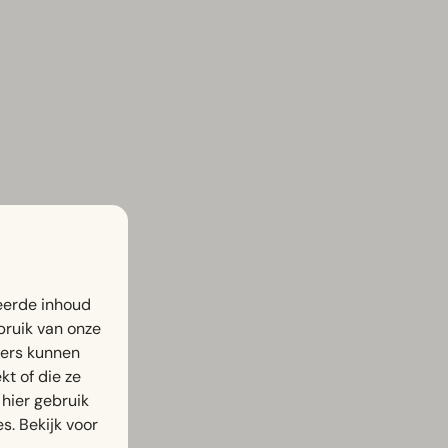
eerde inhoud
bruik van onze
ners kunnen
t of die ze
hier gebruik
s. Bekijk voor