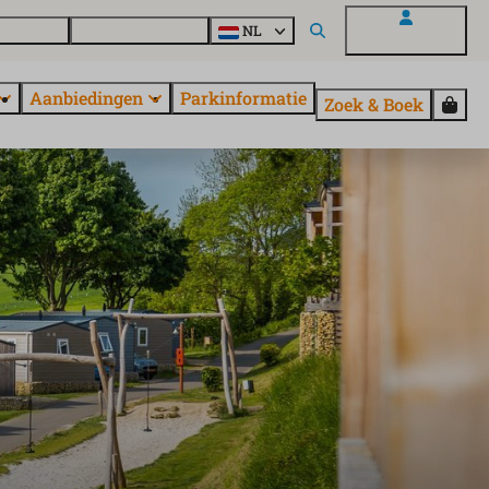
en vragen
Ontdek EuroParcs
NL
Mijn EuroParcs
Aanbiedingen
Parkinformatie
Zoek & Boek