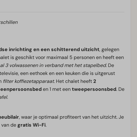
schillen
dse inrichting en een schitterend uitzicht
, gelegen
halet is geschikt voor maximaal 5 personen en heeft een
al 3 volwassenen in verband met het stapelbed.
De
elevisie, een eethoek en een keuken die is uitgerust
n
filter koffiezetapparaat
. Het chalet heeft
2
n eenpersoonsbed
en 1 met een
tweepersoonsbed
. De
afel
.
eubilair
, waar je optimaal profiteert van het uitzicht. Je
n van de
gratis Wi-Fi
.