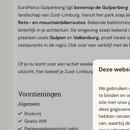
EuroParcs Gulperberg ligt
bovenop de Gulperberg
landschap van Zuid-Limburg. Vanuit het park stap je 
fiets- en mountainbikeroutes
. Bekende beklimming
letterlijk in je achtertuin. De omgeving staat bekend 
plaatsen zoals
Gulpen
en
Valkenburg
, proef lokale
restaurants in de regio. Ook voor een verblijf met de
Of je nu komt voor een actief weekend, een culinaire
Deze websi
uitzicht, hier beleef je Zuid-Limburg op z’n best.
We gebruiken c
Voorzieningen
te bieden en o
site met onze 
Algemeen
Badkamer
deze gegevens 
Rookvrij
Badkamer(s) 
hebben verzam
Gratis Wifi
Douche(cabi
van, waarbij d
Parkeergelegenheid nabij
Toilet(ten) in