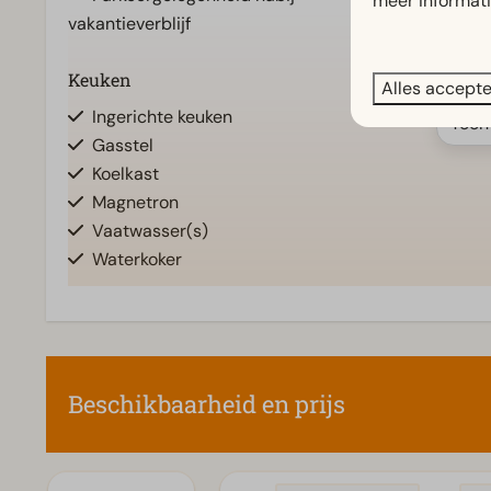
meer informat
vakantieverblijf
Keuken
Ligging
Alles accept
Ingerichte keuken
Vrijstaand
Toon
Gasstel
Koelkast
Magnetron
Vaatwasser(s)
Waterkoker
Toegankelijkheid
Woonkamer
Gelijkvloers
Televisie
Beschikbaarheid en prijs