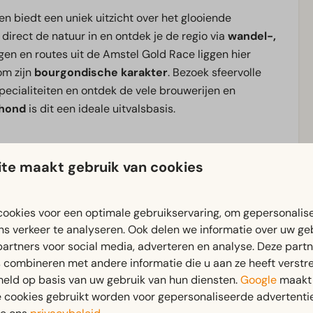
en biedt een uniek uitzicht over het glooiende
direct de natuur in en ontdek je de regio via
wandel-,
en en routes uit de Amstel Gold Race liggen hier
om zijn
bourgondische karakter
. Bezoek sfeervolle
 specialiteiten en ontdek de vele brouwerijen en
hond
is dit een ideale uitvalsbasis.
 ontdekkingstocht of een ontspannen verblijf met
te maakt gebruik van cookies
ookies voor een optimale gebruikservaring, om gepersonalis
ns verkeer te analyseren. Ook delen we informatie over uw ge
partners voor social media, adverteren en analyse. Deze part
Buiten
combineren met andere informatie die u aan ze heeft verstrek
beneden: 1
Terras
eld op basis van uw gebruik van hun diensten.
Google
maakt 
ne)
Tuinset
e cookies gebruikt worden voor gepersonaliseerde advertentie
 badkamer(s): 1
Veranda