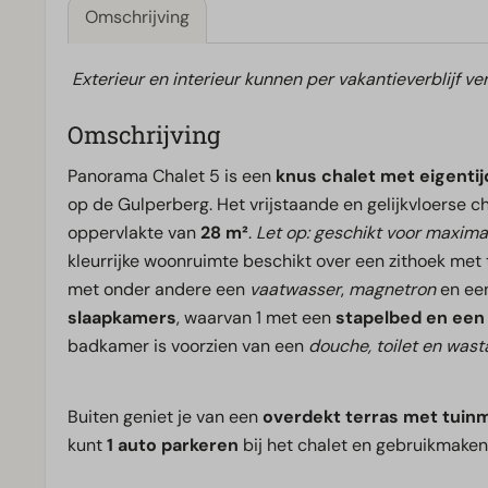
Omschrijving
Exterieur en interieur kunnen per vakantieverblijf ver
Omschrijving
Panorama Chalet 5 is een
knus chalet met eigentij
op de Gulperberg. Het vrijstaande en gelijkvloerse c
oppervlakte van
28 m²
.
Let op: geschikt voor maxima
kleurrijke woonruimte beschikt over een zithoek met t
met onder andere een
vaatwasser
,
magnetron
en ee
slaapkamers
, waarvan 1 met een
stapelbed en ee
badkamer is voorzien van een
douche, toilet en wast
Buiten geniet je van een
overdekt terras met tuinm
kunt
1 auto parkeren
bij het chalet en gebruikmake