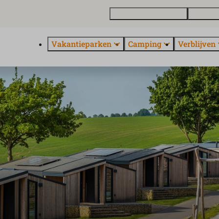
Vakantiewoning kopen
Contact 
Vakantieparken
Camping
Verblijven