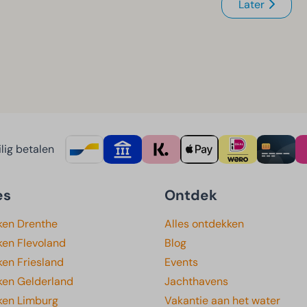
Later
lig betalen
es
Ontdek
ken Drenthe
Alles ontdekken
ken Flevoland
Blog
en Friesland
Events
ken Gelderland
Jachthavens
ken Limburg
Vakantie aan het water