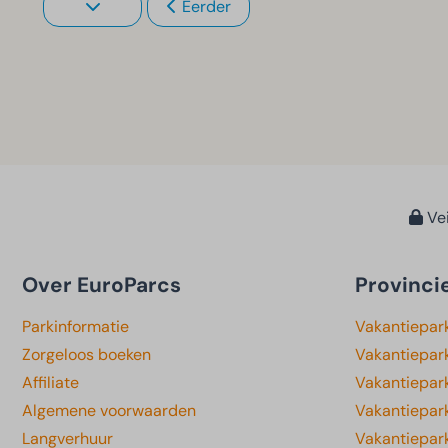
Eerder
Vei
Over EuroParcs
Provinci
Parkinformatie
Vakantiepar
Zorgeloos boeken
Vakantiepar
Affiliate
Vakantiepark
Algemene voorwaarden
Vakantiepar
Langverhuur
Vakantiepar