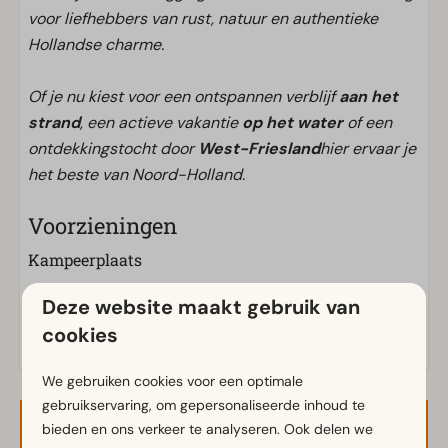
voor liefhebbers van rust, natuur en authentieke
Hollandse charme.
Of je nu kiest voor een ontspannen verblijf
aan het
strand
, een actieve vakantie
op het water
of een
ontdekkingstocht door
West-Friesland
hier ervaar je
het beste van Noord-Holland.
Voorzieningen
Kampeerplaats
Elektra in ampere: 10
Deze website maakt gebruik van
cookies
We gebruiken cookies voor een optimale
gebruikservaring, om gepersonaliseerde inhoud te
bieden en ons verkeer te analyseren. Ook delen we
Beschikbaarheid en prijs