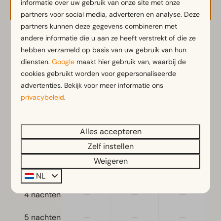
informatie over uw gebruik van onze site met onze
partners voor social media, adverteren en analyse. Deze
partners kunnen deze gegevens combineren met
andere informatie die u aan ze heeft verstrekt of die ze
2 gasten
hebben verzameld op basis van uw gebruik van hun
diensten.
Google
maakt hier gebruik van, waarbij de
cookies gebruikt worden voor gepersonaliseerde
zo
09-08-2026
di
11-08-2026
advertenties. Bekijk voor meer informatie ons
privacybeleid
.
za
zo
ma
8 aug
9 aug
10 aug
—
€ 67
€ 65
1 nacht
Alles accepteren
Zelf instellen
—
€ 90
—
2 nachten
Weigeren
—
—
—
3 nachten
NL
—
—
—
4 nachten
—
—
—
5 nachten