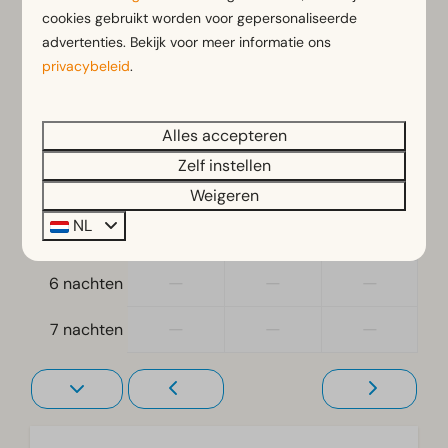
Vrijstaand
26 aug
27 aug
28 aug
cookies gebruikt worden voor gepersonaliseerde
advertenties. Bekijk voor meer informatie ons
—
€ 437
—
1 nacht
Slaapkamer
privacybeleid
.
Eenpersoonsbed(den): 4
—
—
—
2 nachten
Eenpersoonsdekbedden en kussens
Alles accepteren
Slaapkamer(s) beneden: 2
—
—
—
3 nachten
Zelf instellen
—
—
—
Toegankelijkheid
4 nachten
Weigeren
Gelijkvloers
NL
—
—
—
5 nachten
Woonkamer
—
—
—
6 nachten
Televisie
—
—
—
7 nachten