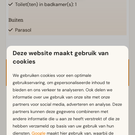
Toilet(ten) in badkamer(s): 1
Buiten
Parasol
Terras
Tuin
Deze website maakt gebruik van
Tuinset
cookies
Keuken
Beschikbaarheid en prijs
We gebruiken cookies voor een optimale
Ingerichte keuken
gebruikservaring, om gepersonaliseerde inhoud te
Combimagnetron
bieden en ons verkeer te analyseren. Ook delen we
Inductiekookplaat
informatie over uw gebruik van onze site met onze
2 gasten
Koffiezetapparaat
partners voor social media, adverteren en analyse. Deze
Waterkoker
partners kunnen deze gegevens combineren met
andere informatie die u aan ze heeft verstrekt of die ze
do
27-08-2026
vr
28-08-2026
Ligging
hebben verzameld op basis van uw gebruik van hun
diensten.
Google
maakt hier gebruik van, waarbij de
wo
do
vr