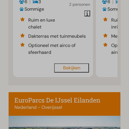
6
3
6
3
2 personen
Sommige
Sommige
Ruim en luxe
Ruime e
chalet
inrichti
Dakterras met tuinmeubels
Met sfe
Optioneel met airco of
Optione
sfeerhaard
airco
Bekijken
EuroParcs De IJssel Eilanden
Nederland - Overijssel