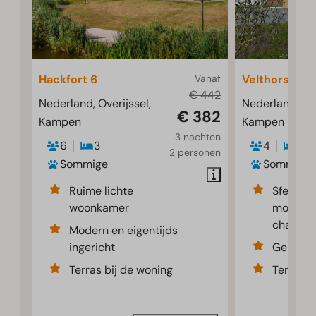
Hackfort 6
Vanaf
Velthorst 4
€ 442
Nederland, Overijssel,
Nederland, Ove
€ 382
Kampen
Kampen
3 nachten
6
3
4
2
2 personen
Sommige
Sommige
Ruime lichte
Sfeervol
woonkamer
modern 
chalet
Modern en eigentijds
ingericht
Gelegen
Terras bij de woning
Terras b