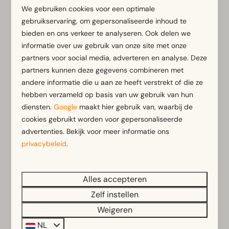
We gebruiken cookies voor een optimale
Of je nu komt voor rust, een actieve vakantie of de
gebruikservaring, om gepersonaliseerde inhoud te
combinatie met leuke uitstapjes, hier ontdek je de
bieden en ons verkeer te analyseren. Ook delen we
veelzijdigheid van Noord-Limburg.
informatie over uw gebruik van onze site met onze
partners voor social media, adverteren en analyse. Deze
partners kunnen deze gegevens combineren met
Voorzieningen
andere informatie die u aan ze heeft verstrekt of die ze
hebben verzameld op basis van uw gebruik van hun
Algemeen
diensten.
Google
maakt hier gebruik van, waarbij de
Rookvrij
cookies gebruikt worden voor gepersonaliseerde
Gratis Wifi
advertenties. Bekijk voor meer informatie ons
Sfeerhaard
privacybeleid
.
Parkeergelegenheid nabij vakantieverblijf
Alles accepteren
Badkamer
Zelf instellen
Badkamer(s) beneden: 1
Toon meer ↓
Weigeren
Inloopdouche
NL
Toilet(ten) in badkamer(s): 1