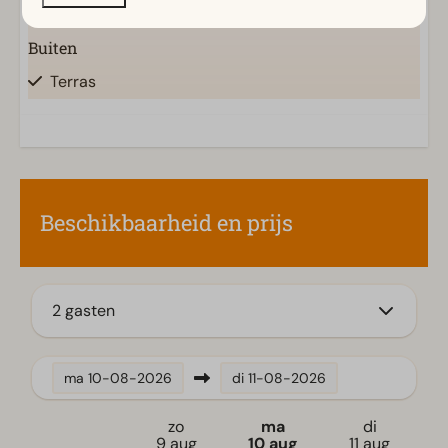
Buiten
Terras
Tuin
Tuinset
Keuken
Beschikbaarheid en prijs
Ingerichte keuken
Combimagnetron
Inductiekookplaat
Koelkast
2 gasten
Nespresso apparaat
Waterkoker
ma
10-08-2026
di
11-08-2026
Ligging
zo
ma
di
Vrijstaand
9 aug
10 aug
11 aug