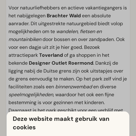
Voor natuurliefhebbers en actieve vakantiegangers is
het nabijgelegen
Brachter Wald
een absolute
aanrader. Dit uitgestrekte natuurgebied biedt volop
mogelijkheden om te
wandelen, fietsen en
mountainbiken
door bossen en over zandpaden. Ook
voor een dagje uit zit je hier goed. Bezoek
attractiepark
Toverland
of ga shoppen in het
bekende
Designer Outlet Roermond
. Dankzij de
ligging nabij de Duitse grens zijn ook uitstapjes over
de grens eenvoudig te maken. Op het park zelf vind je
faciliteiten zoals een
binnenzwembad
en diverse
speelmogelijkheden
, waardoor het ook een fijne
bestemming is voor gezinnen met kinderen.
Daarnaast is het park geschikt voor een verblijf met
Deze website maakt gebruik van
de hond, met volop mogelijkheden om samen de
bosrijke omgeving te verkennen.
cookies