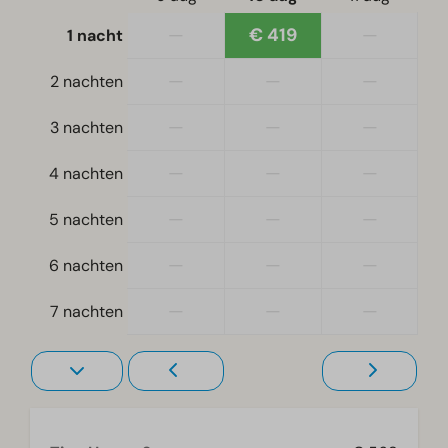
—
€ 419
—
1 nacht
Slaapkamer
Eenpersoonsdekbedden en kussens
—
—
—
2 nachten
Slaapzolder
Tweepersoonsbed(den): 1
—
—
—
3 nachten
—
—
—
Verwarming & Verkoeling
4 nachten
Pelletkachel
—
—
—
5 nachten
Wellness
—
—
—
6 nachten
Gedeelde hottub
—
—
—
7 nachten
Woonkamer
Televisie