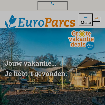
Contact en vragen
Menu
Jouw vakantie...
Je hebt 't gevonden.