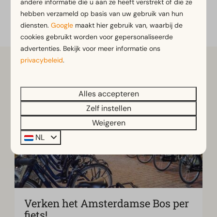
andere informatie die u aan ze heeft verstrekt of die ze
Bekijk meer op de website van EuroParcs Het
hebben verzameld op basis van uw gebruik van hun
diensten.
Google
maakt hier gebruik van, waarbij de
Amsterdamse Bos
cookies gebruikt worden voor gepersonaliseerde
advertenties. Bekijk voor meer informatie ons
privacybeleid
.
Alles accepteren
Zelf instellen
Weigeren
NL
Verken het Amsterdamse Bos per
fiets!