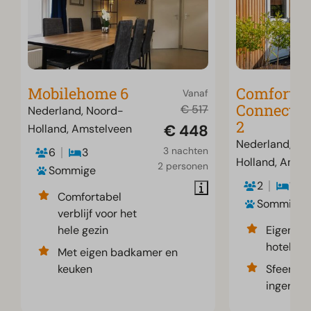
Mobilehome 6
Comfort
Vanaf
Connecti
€ 517
Nederland, Noord-
2
€ 448
Holland, Amstelveen
Nederland, No
3 nachten
6
3
Holland, Amst
2 personen
Sommige
2
1
Comfortabel
Sommige
verblijf voor het
hele gezin
Eigen ver
hotelgev
Met eigen badkamer en
keuken
Sfeervol
ingerich