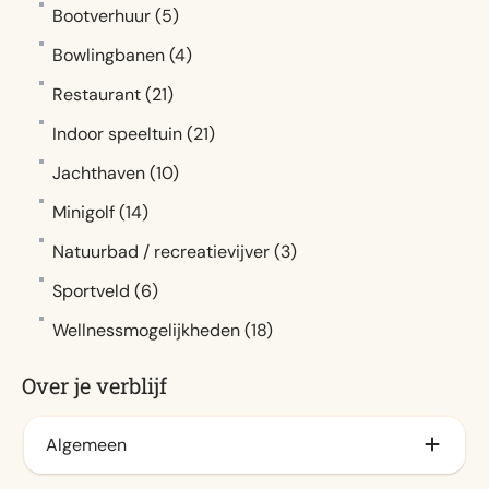
Amsterdam (5)
Bootverhuur (5)
Efteling
Bowlingbanen (4)
Medemblik (4)
Restaurant (21)
Rotterdam
Indoor speeltuin (21)
Texel
Jachthaven (10)
Walibi Holland (4)
Minigolf (14)
Natuurbad / recreatievijver (3)
Sportveld (6)
Wellnessmogelijkheden (18)
Over je verblijf
Algemeen