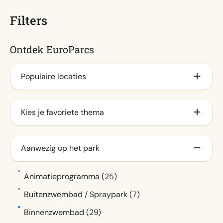
Filters
Ontdek EuroParcs
Populaire locaties
Aan het IJsselmeer
Kies je favoriete thema
Veluwe (3)
Aan de kust
Familie (25)
Aanwezig op het park
Waddeneilanden
Stad (9)
Aan de zee
Natuur (19)
Animatieprogramma (25)
Aan het veluwemeer (5)
Water (17)
Buitenzwembad / Spraypark (7)
Achterhoek
Binnenzwembad (29)