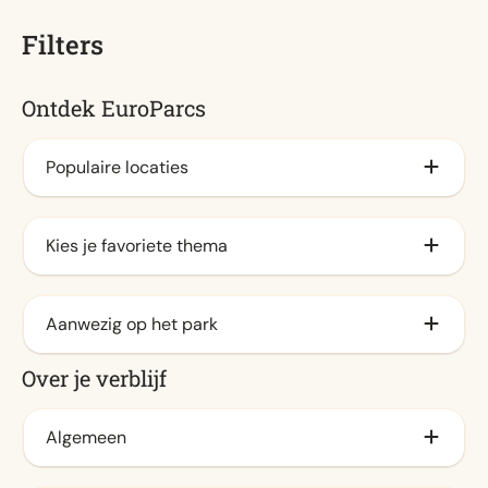
Filters
Ontdek EuroParcs
Populaire locaties
Aan het IJsselmeer
Kies je favoriete thema
Veluwe
Aan de kust
Familie
Aanwezig op het park
Waddeneilanden
Stad
Over je verblijf
Aan de zee
Natuur
Animatieprogramma
Aan het veluwemeer
Water
Buitenzwembad / Spraypark
Algemeen
Achterhoek
Binnenzwembad