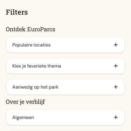
Filters
Ontdek EuroParcs
Populaire locaties
Aan het IJsselmeer
Kies je favoriete thema
Veluwe (189)
Aan de kust
Familie (269)
Aanwezig op het park
Waddeneilanden
Stad (29)
Over je verblijf
Aan de zee
Natuur (169)
Animatieprogramma (190)
Aan het veluwemeer (53)
Water (100)
Buitenzwembad / Spraypark (106)
Algemeen
Achterhoek (55)
Binnenzwembad (192)