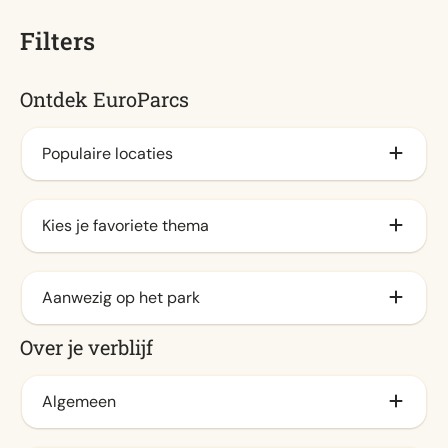
Filters
Ontdek EuroParcs
Populaire locaties
Aan het IJsselmeer
Kies je favoriete thema
Veluwe
Aan de kust
Familie (13)
Aanwezig op het park
Waddeneilanden
Stad
Over je verblijf
Aan de zee
Natuur (13)
Animatieprogramma
Aan het veluwemeer
Water
Buitenzwembad / Spraypark
Algemeen
Achterhoek
Binnenzwembad (13)