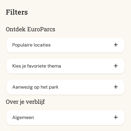
Filters
Ontdek EuroParcs
Populaire locaties
Aan het IJsselmeer
Kies je favoriete thema
Veluwe (6)
Aan de kust
Familie (19)
Aanwezig op het park
Waddeneilanden
Stad
Over je verblijf
Aan de zee
Natuur (16)
Animatieprogramma (16)
Aan het veluwemeer (2)
Water (3)
Buitenzwembad / Spraypark (14)
Algemeen
Achterhoek (1)
Binnenzwembad (9)