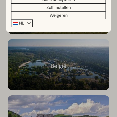
Zelf instellen
Oostenrijk
Weigeren
NL
België